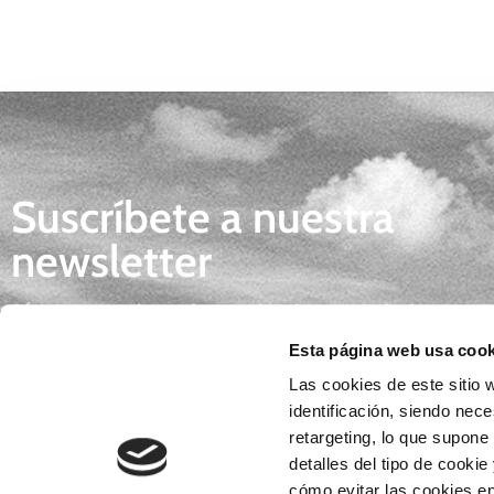
Suscríbete a nuestra
newsletter
Síguenos y descubre todas las novedades
gastronómicas, tendencias e inspiración para 
Esta página web usa cook
día.
Las cookies de este sitio w
identificación, siendo nec
retargeting, lo que supone
detalles del tipo de cookie
*Al enviar tus datos consientes la
POLÍTICA DE PRIVACIDAD
. Re
cómo evitar las cookies en