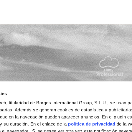
tu día a
ies
eb, titularidad de Borges International Group, S.L.U., se usan pa
esarias. Además se generan cookies de estadística y publicitaria
 que en la navegación pueden aparecer anuncios. En el plugin es
 y su duración. En el enlace de la
política de privacidad
de la w
sponsable del
 el navegador. Si se desea ver otra vez esta notificación naveg