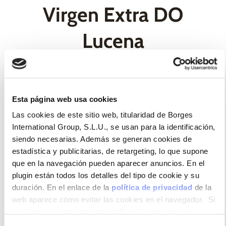
Virgen Extra DO
Lucena
El Aceite de Oliva Virgen Extra con Denominación
de Origen Lucena se distingue por su suavidad y
Esta página web usa cookies
equilibrio, ofreciendo un sabor entre amargo y
Las cookies de este sitio web, titularidad de Borges
picante.
International Group, S.L.U., se usan para la identificación,
Su perfil armonioso lo convierte en un ingrediente
siendo necesarias. Además se generan cookies de
versátil tanto para aliños y cocinados.
estadística y publicitarias, de retargeting, lo que supone
que en la navegación pueden aparecer anuncios. En el
Extraído en frío y sometido a estrictos controles de
plugin están todos los detalles del tipo de cookie y su
calidad, este aceite mantiene sus propiedades
duración. En el enlace de la
política de privacidad
de la
nutricionales.
web aparece cómo evitar las cookies en el navegador. Si
se desea ver otra vez esta notificación navegar en
privado y aparecerá de nuevo. Le informamos que aun no