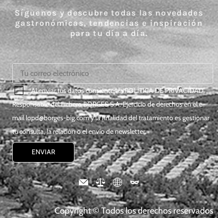
Síguenos y descubre todas las novedades
gastronómicas, tendencias e inspiración
para tu día a día.
*Al enviar tus datos consientes la
POLÍTICA DE PRIVACIDAD
.
Responsable del Fichero BORGES S.A. Ejercicio de derechos en el e-
mail
lopd@borges-big.com
y la finalidad del tratamiento es gestionar
tu consulta, la relación o el envío de newsletter.
Copyright © Todos los derechos reservados