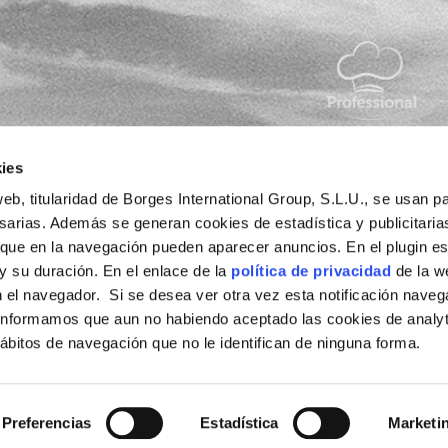
tu día a
ies
eb, titularidad de Borges International Group, S.L.U., se usan pa
esarias. Además se generan cookies de estadística y publicitaria
 que en la navegación pueden aparecer anuncios. En el plugin es
 y su duración. En el enlace de la
política de privacidad
de la w
sponsable del
 el navegador. Si se desea ver otra vez esta notificación naveg
g.com
y la
informamos que aun no habiendo aceptado las cookies de analyt
bitos de navegación que no le identifican de ninguna forma.
de newsletter.
Preferencias
Estadística
Marketi