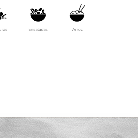
uras
Ensaladas
Arroz