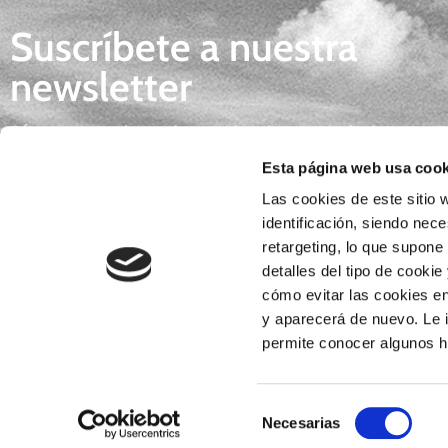
Suscríbete a nuestra
newsletter
Síguenos y descubre todas las novedades
gastronómicas, tendencias e inspiración para 
Esta página web usa cook
día.
Las cookies de este sitio w
identificación, siendo nec
retargeting, lo que supone
detalles del tipo de cookie
*Al enviar tus datos consientes la
POLÍTICA DE PRIVACIDAD
. Re
cómo evitar las cookies en
Fichero BORGES S.A. Ejercicio de derechos en el e-mail
lopd@borges-bi
y aparecerá de nuevo. Le 
permite conocer algunos há
finalidad del tratamiento es gestionar tu consulta, la relación o el envío 
Selección
Necesarias
de