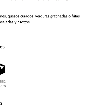
nes, quesos curados, verduras gratinadas o fritas
nsaladas y risottos.
es
 552
ades
s