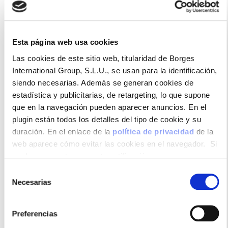
Ecológicas
Esta página web usa cookies
Las cookies de este sitio web, titularidad de Borges
Avellanas, tostadas y sin sal. Procedentes de
International Group, S.L.U., se usan para la identificación,
agricultura ecológica, preservando los nutrientes y
siendo necesarias. Además se generan cookies de
beneficios naturales de cada producto, respetando el
estadística y publicitarias, de retargeting, lo que supone
medio ambiente.
que en la navegación pueden aparecer anuncios. En el
plugin están todos los detalles del tipo de cookie y su
duración. En el enlace de la
política de privacidad
de la
web aparece cómo evitar las cookies en el navegador. Si
Formatos disponibles
se desea ver otra vez esta notificación navegar en
privado y aparecerá de nuevo. Le informamos que aun no
Selección
habiendo aceptado las cookies de analytics, Google
Necesarias
de
permite conocer algunos hábitos de navegación que no le
consentimiento
identifican de ninguna forma.
Preferencias
100gr