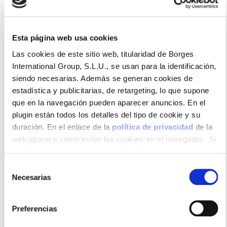
Ideal para Repostería y alternativas en la cocina, así
Esta página web usa cookies
como para la elaboración de tartas, flanes, galletas,
Las cookies de este sitio web, titularidad de Borges
trufas y bombones de coco. También puedes usarlo
International Group, S.L.U., se usan para la identificación,
para aromatizar recetas saladas a modo de
siendo necesarias. Además se generan cookies de
rebozado para carne y pescado o bien añadirlo en
estadística y publicitarias, de retargeting, lo que supone
arroces o curry.
que en la navegación pueden aparecer anuncios. En el
plugin están todos los detalles del tipo de cookie y su
duración. En el enlace de la
política de privacidad
de la
web aparece cómo evitar las cookies en el navegador. Si
Formatos disponibles
se desea ver otra vez esta notificación navegar en
privado y aparecerá de nuevo. Le informamos que aun no
Selección
habiendo aceptado las cookies de analytics, Google
Necesarias
de
permite conocer algunos hábitos de navegación que no le
consentimiento
identifican de ninguna forma.
Preferencias
1kg