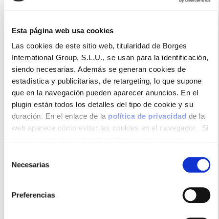
Frambuesa
Esta página web usa cookies
Las cookies de este sitio web, titularidad de Borges
International Group, S.L.U., se usan para la identificación,
El aroma frutal de la frambuesa se integra
siendo necesarias. Además se generan cookies de
perfectamente al vinagre balsámico de Módena
estadística y publicitarias, de retargeting, lo que supone
consiguiendo una crema suave, aromática y golosa.
que en la navegación pueden aparecer anuncios. En el
plugin están todos los detalles del tipo de cookie y su
duración. En el enlace de la
política de privacidad
de la
web aparece cómo evitar las cookies en el navegador. Si
Formatos disponibles
se desea ver otra vez esta notificación navegar en
privado y aparecerá de nuevo. Le informamos que aun no
Selección
habiendo aceptado las cookies de analytics, Google
Necesarias
de
permite conocer algunos hábitos de navegación que no le
consentimiento
identifican de ninguna forma.
Preferencias
400ml