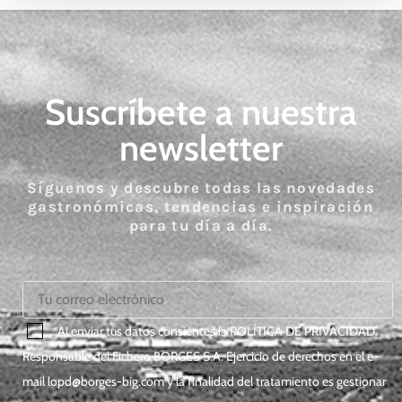
Suscríbete a nuestra
newsletter
Síguenos y descubre todas las novedades
gastronómicas, tendencias e inspiración
para tu día a día.
*Al enviar tus datos consientes la
POLÍTICA DE PRIVACIDAD
.
Responsable del Fichero BORGES S.A. Ejercicio de derechos en el e-
mail
lopd@borges-big.com
y la finalidad del tratamiento es gestionar