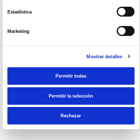
400ml
Estadística
Usos recomendados
Marketing
Mostrar detalles
Salsas
Permitir todas
Certificados
Permitir la selección
Rechazar
Sin gluten