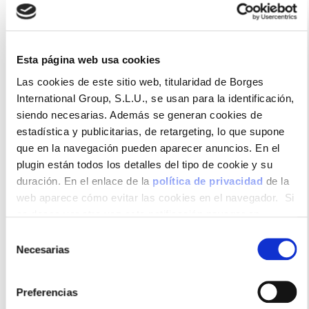
Módena
Esta página web usa cookies
Las cookies de este sitio web, titularidad de Borges
La variedad más clásica y conocida. Destaca su
International Group, S.L.U., se usan para la identificación,
equilibrio entre una sutil acidez, dulzor y aromas de
siendo necesarias. Además se generan cookies de
uva. Una crema intensa y llena de matices
estadística y publicitarias, de retargeting, lo que supone
aromáticos que resulta excelente en la elaboración y
que en la navegación pueden aparecer anuncios. En el
decoración de platos diversos.
plugin están todos los detalles del tipo de cookie y su
duración. En el enlace de la
política de privacidad
de la
web aparece cómo evitar las cookies en el navegador. Si
se desea ver otra vez esta notificación navegar en
Formatos disponibles
privado y aparecerá de nuevo. Le informamos que aun no
Selección
habiendo aceptado las cookies de analytics, Google
Necesarias
de
permite conocer algunos hábitos de navegación que no le
consentimiento
identifican de ninguna forma.
Preferencias