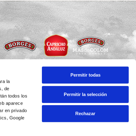
Permitir todas
ra la
Copyright © Todos los derechos reservados
s, de
Permitir la selección
tán todos los
Aviso legal
·
Política de privacidad
eb aparece
Política de cookies
·
Condiciones de uso
ar en privado
Rechazar
ics, Google