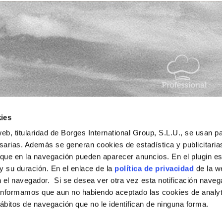
tu día a
ies
eb, titularidad de Borges International Group, S.L.U., se usan pa
esarias. Además se generan cookies de estadística y publicitaria
 que en la navegación pueden aparecer anuncios. En el plugin es
 y su duración. En el enlace de la
política de privacidad
de la w
sponsable del
 el navegador. Si se desea ver otra vez esta notificación naveg
g.com
y la
informamos que aun no habiendo aceptado las cookies de analyt
bitos de navegación que no le identifican de ninguna forma.
de newsletter.