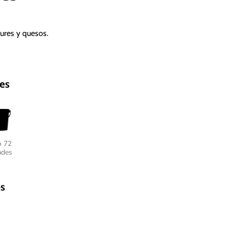
ures y quesos.
es
o 72
ades
s