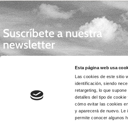
Suscríbete a nuestra
newsletter
Síguenos y descubre todas las novedades
gastronómicas, tendencias e inspiración para 
Esta página web usa cook
día.
Las cookies de este sitio w
identificación, siendo nec
retargeting, lo que supone
detalles del tipo de cookie
*Al enviar tus datos consientes la
POLÍTICA DE PRIVACIDAD
. Re
cómo evitar las cookies en
Fichero BORGES S.A. Ejercicio de derechos en el e-mail
lopd@borges-bi
y aparecerá de nuevo. Le 
permite conocer algunos há
finalidad del tratamiento es gestionar tu consulta, la relación o el envío 