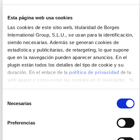
Esta página web usa cookies
Especial para ensaladas. Una combinación 100%
Las cookies de este sitio web, titularidad de Borges
natural de nueces de California, almendras,
International Group, S.L.U., se usan para la identificación,
pistachos, pasas, pipas de girasol y arándanos. Ideal
siendo necesarias. Además se generan cookies de
para ensaladas.
estadística y publicitarias, de retargeting, lo que supone
que en la navegación pueden aparecer anuncios. En el
plugin están todos los detalles del tipo de cookie y su
duración. En el enlace de la
política de privacidad
de la
Formatos disponibles
web aparece cómo evitar las cookies en el navegador. Si
se desea ver otra vez esta notificación navegar en
privado y aparecerá de nuevo. Le informamos que aun no
Selección
habiendo aceptado las cookies de analytics, Google
Necesarias
de
permite conocer algunos hábitos de navegación que no le
consentimiento
identifican de ninguna forma.
130gr
Preferencias