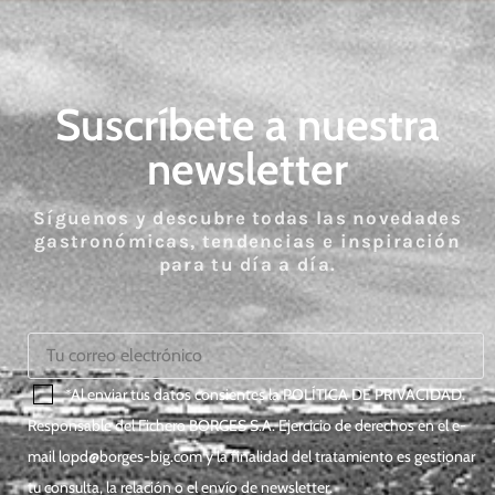
Suscríbete a nuestra
newsletter
Síguenos y descubre todas las novedades
gastronómicas, tendencias e inspiración
para tu día a día.
*Al enviar tus datos consientes la
POLÍTICA DE PRIVACIDAD
.
Responsable del Fichero BORGES S.A. Ejercicio de derechos en el e-
mail
lopd@borges-big.com
y la finalidad del tratamiento es gestionar
tu consulta, la relación o el envío de newsletter.