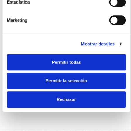
Usos recomendados
Estadística
Marketing
Snacks
Mostrar detalles
Certificados
Permitir todas
Permitir la selección
Sin gluten
Rechazar