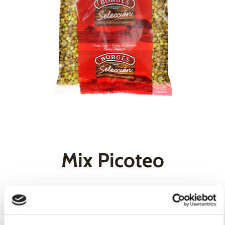
Mix Picoteo
Esta mezcla Borges contiene varios componentes
fritos, tostados y salados, principalmente: legumbres
secas como garbanzos y habas; así como maíz y