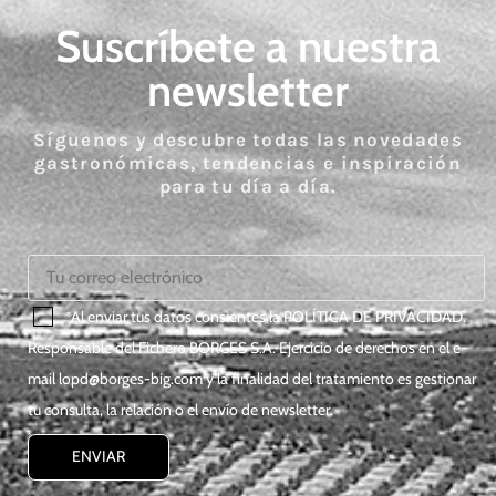
Suscríbete a nuestra
newsletter
Síguenos y descubre todas las novedades
gastronómicas, tendencias e inspiración
para tu día a día.
*Al enviar tus datos consientes la
POLÍTICA DE PRIVACIDAD
.
Responsable del Fichero BORGES S.A. Ejercicio de derechos en el e-
mail
lopd@borges-big.com
y la finalidad del tratamiento es gestionar
tu consulta, la relación o el envío de newsletter.