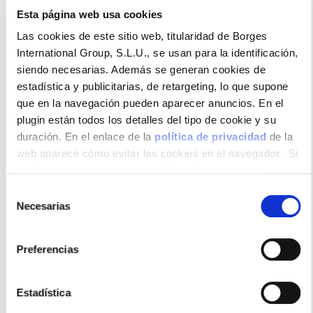
Esta página web usa cookies
cacahuete. Una gran variedad de crujientes frutos
secos tostados con aceite vegetal de girasol, un
Las cookies de este sitio web, titularidad de Borges
snack saludable para toda la família.
International Group, S.L.U., se usan para la identificación,
siendo necesarias. Además se generan cookies de
estadística y publicitarias, de retargeting, lo que supone
que en la navegación pueden aparecer anuncios. En el
Formatos disponibles
plugin están todos los detalles del tipo de cookie y su
duración. En el enlace de la
política de privacidad
de la
web aparece cómo evitar las cookies en el navegador. Si
se desea ver otra vez esta notificación navegar en
privado y aparecerá de nuevo. Le informamos que aun no
Selección
habiendo aceptado las cookies de analytics, Google
Necesarias
de
180gr
1kg
permite conocer algunos hábitos de navegación que no le
consentimiento
identifican de ninguna forma.
Preferencias
Usos recomendados
Estadística