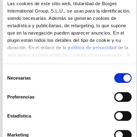
Las cookies de este sitio web, titularidad de Borges
International Group, S.L.U., se usan para la identificación,
siendo necesarias. Además se generan cookies de
Formatos disponibles
estadística y publicitarias, de retargeting, lo que supone
que en la navegación pueden aparecer anuncios. En el
plugin están todos los detalles del tipo de cookie y su
duración. En el enlace de la
política de privacidad
de la
web aparece cómo evitar las cookies en el navegador. Si
se desea ver otra vez esta notificación navegar en
Caja 552
Caja 240
Expositor
Expositor
privado y aparecerá de nuevo. Le informamos que aun no
Selección
unidades
unidades
120
168
habiendo aceptado las cookies de analytics, Google
Necesarias
unidades
unidades
de
permite conocer algunos hábitos de navegación que no le
consentimiento
identifican de ninguna forma.
Preferencias
Usos recomendados
Estadística
Ensaladas
Salsas
Marketing