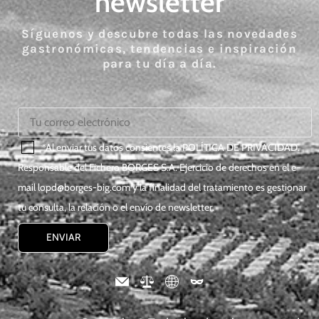
newsletter
Síguenos y descubre todas las novedades
gastronómicas, tendencias e inspiración
para tu día a día.
*Al enviar tus datos consientes la
POLÍTICA DE PRIVACIDAD
.
Responsable del Fichero BORGES S.A. Ejercicio de derechos en el e-
mail
lopd@borges-big.com
y la finalidad del tratamiento es gestionar
tu consulta, la relación o el envío de newsletter.