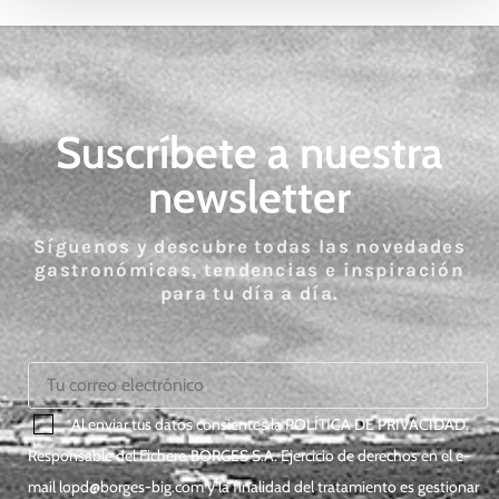
Suscríbete a nuestra
newsletter
Síguenos y descubre todas las novedades
gastronómicas, tendencias e inspiración
para tu día a día.
*Al enviar tus datos consientes la
POLÍTICA DE PRIVACIDAD
.
Responsable del Fichero BORGES S.A. Ejercicio de derechos en el e-
mail
lopd@borges-big.com
y la finalidad del tratamiento es gestionar