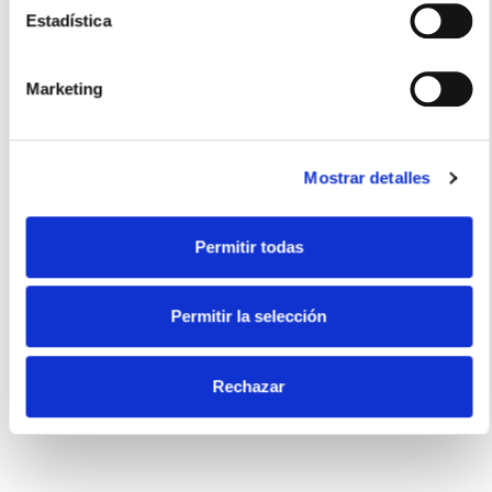
Estadística
Usos recomendados
Marketing
Snacks
Mostrar detalles
Permitir todas
Certificados
Permitir la selección
Sin gluten
Rechazar