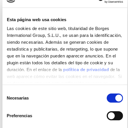
Esta página web usa cookies
Nuez en grano Borges de la gama Eco Natura.
Procedentes de agricultura ecológica, preservando
Las cookies de este sitio web, titularidad de Borges
los nutrientes y beneficios naturales de cada
International Group, S.L.U., se usan para la identificación,
producto y respetando el medio ambiente al mismo
siendo necesarias. Además se generan cookies de
tiempo.
estadística y publicitarias, de retargeting, lo que supone
que en la navegación pueden aparecer anuncios. En el
plugin están todos los detalles del tipo de cookie y su
duración. En el enlace de la
política de privacidad
de la
Formatos disponibles
web aparece cómo evitar las cookies en el navegador. Si
se desea ver otra vez esta notificación navegar en
privado y aparecerá de nuevo. Le informamos que aun no
Selección
habiendo aceptado las cookies de analytics, Google
Necesarias
de
permite conocer algunos hábitos de navegación que no le
consentimiento
identifican de ninguna forma.
100gr
Preferencias