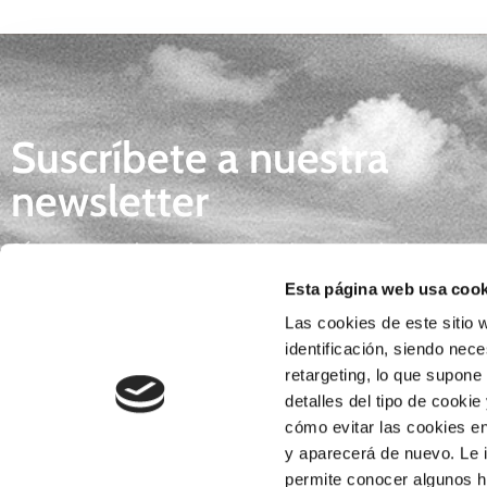
Suscríbete a nuestra
newsletter
Síguenos y descubre todas las novedades
gastronómicas, tendencias e inspiración para 
Esta página web usa cook
día.
Las cookies de este sitio w
identificación, siendo nec
retargeting, lo que supone
detalles del tipo de cookie
*Al enviar tus datos consientes la
POLÍTICA DE PRIVACIDAD
. Re
cómo evitar las cookies en
Fichero BORGES S.A. Ejercicio de derechos en el e-mail
lopd@borges-bi
y aparecerá de nuevo. Le 
permite conocer algunos há
finalidad del tratamiento es gestionar tu consulta, la relación o el envío 