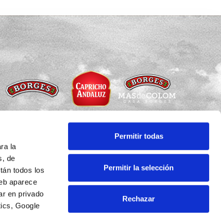
Permitir todas
ra la
Copyright © Todos los derechos reservados
s, de
Permitir la selección
tán todos los
Aviso legal
·
Política de privacidad
eb aparece
Política de cookies
·
Condiciones de uso
ar en privado
Rechazar
ics, Google