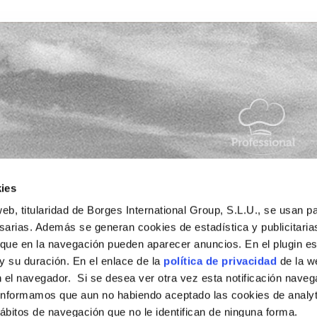
tu día a
ies
eb, titularidad de Borges International Group, S.L.U., se usan pa
esarias. Además se generan cookies de estadística y publicitaria
 que en la navegación pueden aparecer anuncios. En el plugin es
 y su duración. En el enlace de la
política de privacidad
de la w
sponsable del
 el navegador. Si se desea ver otra vez esta notificación naveg
g.com
y la
informamos que aun no habiendo aceptado las cookies de analyt
bitos de navegación que no le identifican de ninguna forma.
de newsletter.