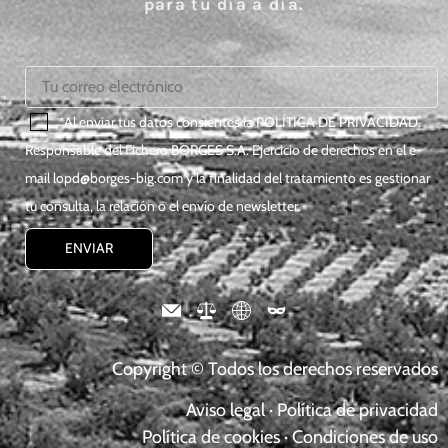
para tu día a día.
*Al enviar tus datos consientes la
POLÍTICA DE PRIVACIDAD
.
Responsable del Fichero BORGES S.A. Ejercicio de derechos en el e-
mail
lopd@borges-big.com
y la finalidad del tratamiento es gestionar
tu consulta, la relación o el envío de newsletter.
Copyright © Todos los derechos reservados
Aviso legal
·
Política de privacidad
Política de cookies
·
Condiciones de uso