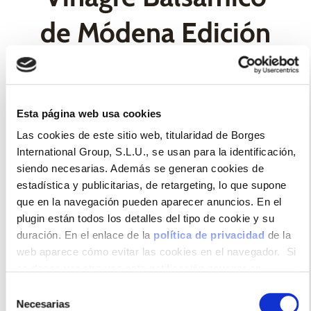
de Módena Edición
dorada
Esta página web usa cookies
Es el favorito de sibaritas y entendidos, que lo
Las cookies de este sitio web, titularidad de Borges
adoran por su sabor suave y equilibrado, su elevada
International Group, S.L.U., se usan para la identificación,
densidad, su embriagador aroma y su aterciopelado
siendo necesarias. Además se generan cookies de
paladar. Un deleite gourmet envejecido lentamente
estadística y publicitarias, de retargeting, lo que supone
en barricas de roble con mayores cantidades de
que en la navegación pueden aparecer anuncios. En el
mosto de uva. La certificación IGP garantiza la
plugin están todos los detalles del tipo de cookie y su
calidad y el sabor de nuestro vinagre, producido en
duración. En el enlace de la
política de privacidad
de la
nuestra bodega de Módena (Italia).
web aparece cómo evitar las cookies en el navegador. Si
se desea ver otra vez esta notificación navegar en
privado y aparecerá de nuevo. Le informamos que aun no
Selección
habiendo aceptado las cookies de analytics, Google
Necesarias
de
Formatos disponibles