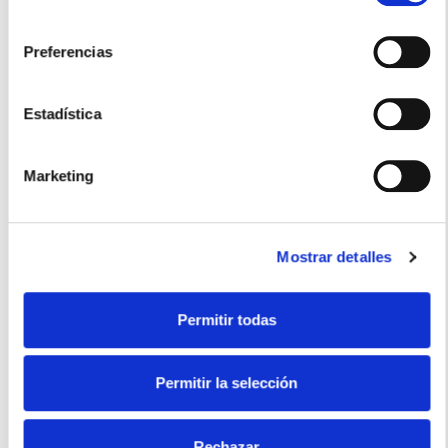
permite conocer algunos hábitos de navegación que no le
consentimiento
identifican de ninguna forma.
Preferencias
Estadística
250ml
Marketing
Usos recomendados
Mostrar detalles
Permitir todas
Ensaladas
Carne
Verduras
Arroz
Permitir la selección
Certificados
Rechazar