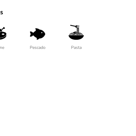
s
ne
Pescado
Pasta