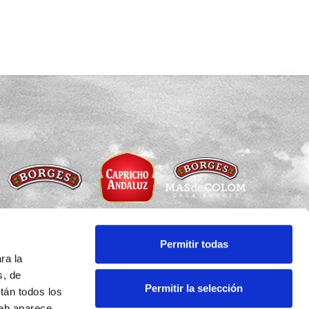
Permitir todas
ra la
Copyright © Todos los derechos reservados
s, de
Permitir la selección
tán todos los
Aviso legal
·
Política de privacidad
eb aparece