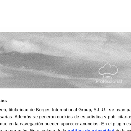
tu día a
ies
eb, titularidad de Borges International Group, S.L.U., se usan pa
esarias. Además se generan cookies de estadística y publicitaria
 que en la navegación pueden aparecer anuncios. En el plugin es
 y su duración. En el enlace de la
política de privacidad
de la w