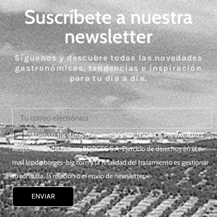
Suscríbete a nuestra
newsletter
Síguenos y descubre todas las novedades
gastronómicas, tendencias e inspiración
para tu día a día.
*Al enviar tus datos consientes la
POLÍTICA DE PRIVACIDAD
.
Responsable del Fichero BORGES S.A. Ejercicio de derechos en el e-
mail
lopd@borges-big.com
y la finalidad del tratamiento es gestionar
tu consulta, la relación o el envío de newsletter.