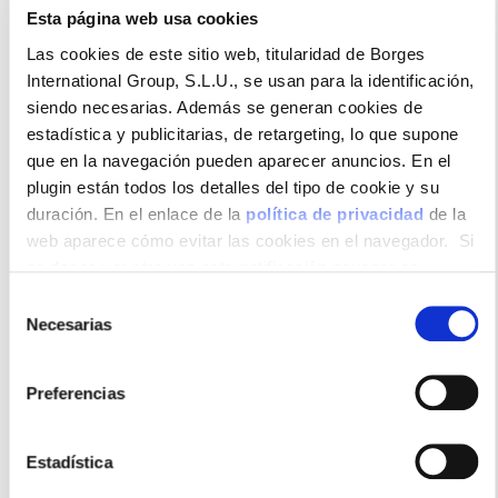
Esta página web usa cookies
Ideal para la preparación o sazonado de todo tipo
Las cookies de este sitio web, titularidad de Borges
de alimentos, en procesos de encurtido, aliños,
International Group, S.L.U., se usan para la identificación,
vinagretas y otros aderezos.
siendo necesarias. Además se generan cookies de
estadística y publicitarias, de retargeting, lo que supone
que en la navegación pueden aparecer anuncios. En el
plugin están todos los detalles del tipo de cookie y su
Formatos disponibles
duración. En el enlace de la
política de privacidad
de la
web aparece cómo evitar las cookies en el navegador. Si
se desea ver otra vez esta notificación navegar en
privado y aparecerá de nuevo. Le informamos que aun no
Selección
habiendo aceptado las cookies de analytics, Google
Necesarias
de
Cubo 100
Caja 552
permite conocer algunos hábitos de navegación que no le
consentimiento
unidades
unidades
identifican de ninguna forma.
Preferencias
Usos recomendados
Estadística