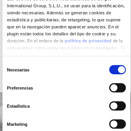
International Group, S.L.U., se usan para la identificación,
siendo necesarias. Además se generan cookies de
estadística y publicitarias, de retargeting, lo que supone
que en la navegación pueden aparecer anuncios. En el
plugin están todos los detalles del tipo de cookie y su
duración. En el enlace de la
política de privacidad
de la
web aparece cómo evitar las cookies en el navegador. Si
se desea ver otra vez esta notificación navegar en
privado y aparecerá de nuevo. Le informamos que aun no
Selección
habiendo aceptado las cookies de analytics, Google
Necesarias
de
permite conocer algunos hábitos de navegación que no le
consentimiento
identifican de ninguna forma.
Preferencias
Estadística
Suscríbete a nuestra
Marketing