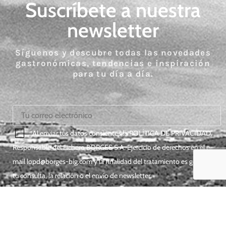
Suscríbete a nuestra
newsletter
Síguenos y descubre todas las novedades
gastronómicas, tendencias e inspiración
para tu día a día.
*Al enviar tus datos consientes la
POLÍTICA DE PRIVACIDAD
.
Responsable del Fichero BORGES S.A. Ejercicio de derechos en el e-
mail
lopd@borges-big.com
y la finalidad del tratamiento es gestionar
tu consulta, la relación o el envío de newsletter.