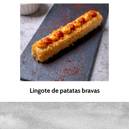
as
Lingote de patatas bravas
L