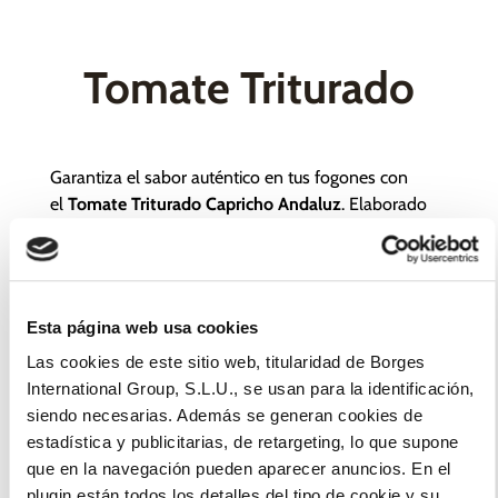
Tomate Triturado
Garantiza el sabor auténtico en tus fogones con
el
Tomate Triturado Capricho Andaluz
. Elaborado
con tomates seleccionados en su punto óptimo de
maduración, este producto ofrece una salsa de
textura densa y sabor natural, perfecta para elevar la
calidad de tus preparaciones culinarias.
Esta página web usa cookies
Por qué elegir este tomate para tu cocina:
Las cookies de este sitio web, titularidad de Borges
International Group, S.L.U., se usan para la identificación,
Base Perfecta:
Ideal para fondos, sofritos,
siendo necesarias. Además se generan cookies de
salsas de pasta o guisos tradicionales.
estadística y publicitarias, de retargeting, lo que supone
Gestión Eficiente:
El pack de
10 briks
facilita el
que en la navegación pueden aparecer anuncios. En el
almacenamiento y el control de stock. Es más
plugin están todos los detalles del tipo de cookie y su