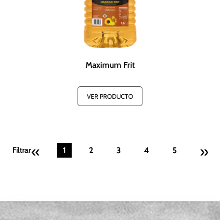
Maximum Frit
VER PRODUCTO
«
»
Filtrar
Filtrar
1
2
3
4
5