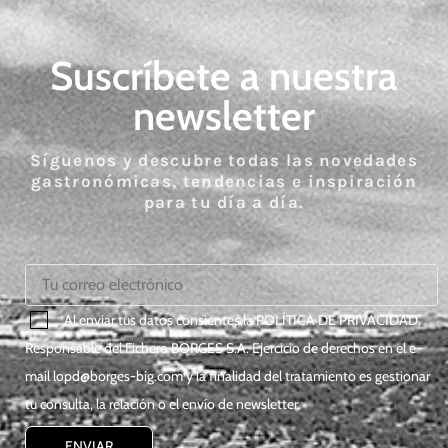
Suscríbete a nuestra
newsletter
Síguenos y descubre todas las novedades
gastronómicas, tendencias e inspiración
para tu día a día.
*Al enviar tus datos consientes la
POLÍTICA DE PRIVACIDAD
.
Responsable del Fichero BORGES S.A. Ejercicio de derechos en el e-
mail
lopd@borges-big.com
y la finalidad del tratamiento es gestionar
tu consulta, la relación o el envío de newsletter.