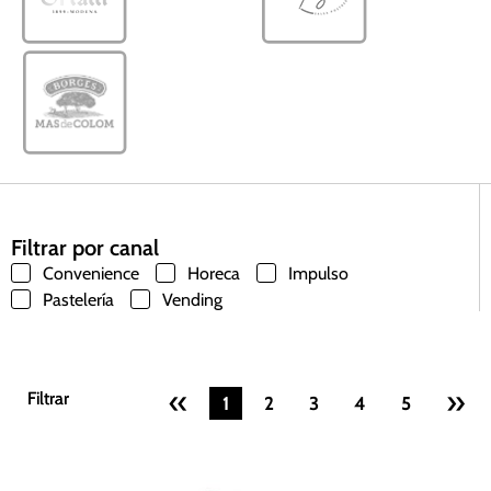
Filtrar por canal
Convenience
Horeca
Impulso
Pastelería
Vending
«
»
Filtrar
Filtrar
1
2
3
4
5