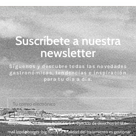
Suscríbete a nuestra
newsletter
Síguenos y descubre todas las novedades
gastronómicas, tendencias e inspiración
para tu día a día.
*Al enviar tus datos consientes la
POLÍTICA DE PRIVACIDAD
.
Responsable del Fichero BORGES S.A. Ejercicio de derechos en el e-
mail
lopd@borges-big.com
y la finalidad del tratamiento es gestionar