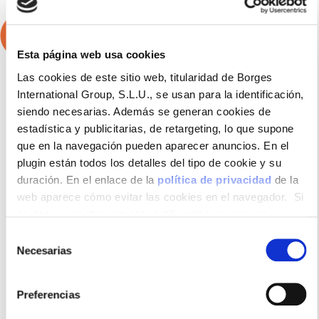
Esta página web usa cookies
Las cookies de este sitio web, titularidad de Borges
Productos utilizados en esta receta
International Group, S.L.U., se usan para la identificación,
siendo necesarias. Además se generan cookies de
estadística y publicitarias, de retargeting, lo que supone
que en la navegación pueden aparecer anuncios. En el
plugin están todos los detalles del tipo de cookie y su
duración. En el enlace de la
política de privacidad
de la
web aparece cómo evitar las cookies en el navegador. Si
se desea ver otra vez esta notificación navegar en
privado y aparecerá de nuevo. Le informamos que aun no
Selección
habiendo aceptado las cookies de analytics, Google
Necesarias
de
permite conocer algunos hábitos de navegación que no le
consentimiento
identifican de ninguna forma.
Bebida de Almendra
Preferencias