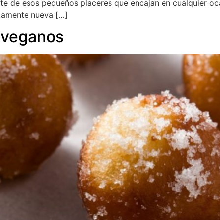
te de esos pequeños placeres que encajan en cualquier oca
tamente nueva […]
 veganos