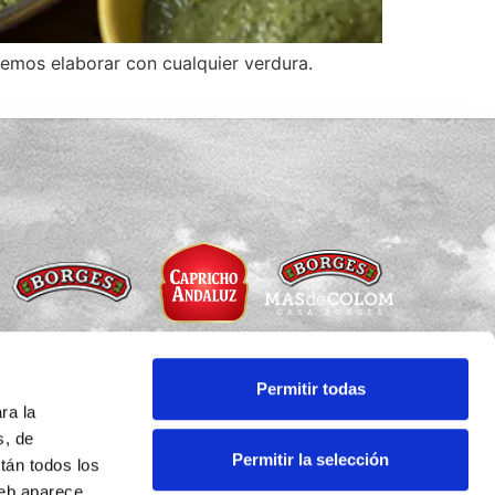
odemos elaborar con cualquier verdura.
Permitir todas
ra la
Copyright © Todos los derechos reservados
s, de
Permitir la selección
tán todos los
Aviso legal
·
Política de privacidad
eb aparece